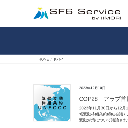
コ
ナ
ン
ビ
テ
ゲ
ン
ー
ツ
シ
へ
ョ
ス
ン
キ
に
ッ
移
HOME
ドバイ
プ
動
2023年12月10日
COP28 アラブ
2023年11月30日から1
候変動枠組条約締結会議）
変動対策について議論されて